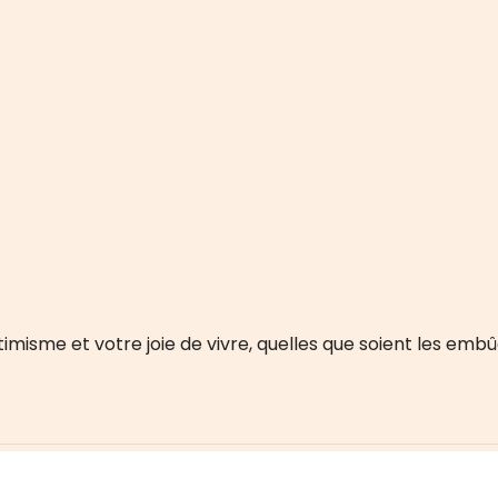
misme et votre joie de vivre, quelles que soient les embû
Prenez soin de vous au quotidien !