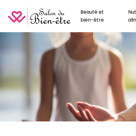
Beauté et
Nut
bien-être
ali